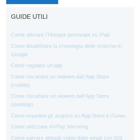
GUIDE UTILI
Come attivare l’Hotspot personale su iPad
Come disabilitare la cronologia delle ricerche in
Google
Come regalare un’app
Come riscattare un redeem dall’App Store
(mobile)
Come riscattare un redeem dall’App Store
(desktop)
Come impedire gli acquisti su App Store e iTunes
Come utilizzare AirPlay Mirroring
Come salvare allegati video dalle email con iOS