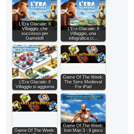
L'Era Glaciale: Il
Villaggio, che
L’Era Glaciale: Il
successo per
Villaggio, una
Gameloft
infografica ci…
Game Of The Week:
L’Era Glaciale: Il
The Sims Medieval
Villaggio si aggiorna
For iPad
Game Of The Week:
Game Of The Week:
Iron Man 3 - Il gioco