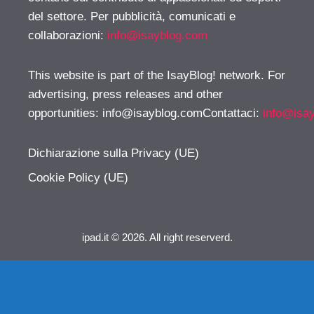
del settore. Per pubblicità, comunicati e
collaborazioni:
info@isayblog.com
This website is part of the IsayBlog! network. For
advertising, press releases and other
opportunities:
info@isayblog.comContattaci
:
info@isa
Dichiarazione sulla Privacy (UE)
Cookie Policy (UE)
ipad.it © 2026. All right reserverd.