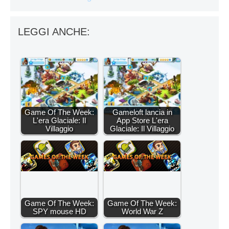
LEGGI ANCHE:
Game Of The Week:
Gameloft lancia in
L'era Glaciale: Il
App Store L'era
Villaggio
Glaciale: Il Villaggio
Game Of The Week:
Game Of The Week:
SPY mouse HD
World War Z