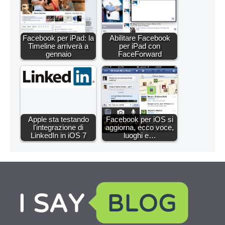
Facebook per iPad: la
Abilitare Facebook
Timeline arriverà a
per iPad con
gennaio
FaceForward
Apple sta testando
Facebook per iOS si
l'integrazione di
aggiorna, ecco voce,
LinkedIn in iOS 7
luoghi e…