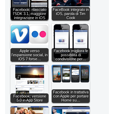
Facebook: rilasciato
FaceBook integrato in
l'SDK 3.1, maggiore
iOS, parola di Tim
integrazione in iOS
Cook
Apple verso
Facebook migliora le
l'espansione social, in
possibilità di
iOS 7 forse…
condivisione per…
Facebook in trattativa
Facebook: versione
con Apple per portare
5.0 in App Store
Home su…