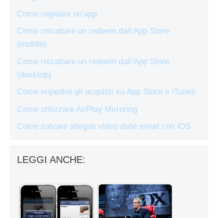
Come regalare un’app
Come riscattare un redeem dall’App Store
(mobile)
Come riscattare un redeem dall’App Store
(desktop)
Come impedire gli acquisti su App Store e iTunes
Come utilizzare AirPlay Mirroring
Come salvare allegati video dalle email con iOS
LEGGI ANCHE: