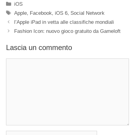
Categorie
iOS
Tag
Apple
,
Facebook
,
iOS 6
,
Social Network
l’Apple iPad in vetta alle classifiche mondiali
Fashion Icon: nuovo gioco gratuito da Gameloft
Lascia un commento
Commento
Nome