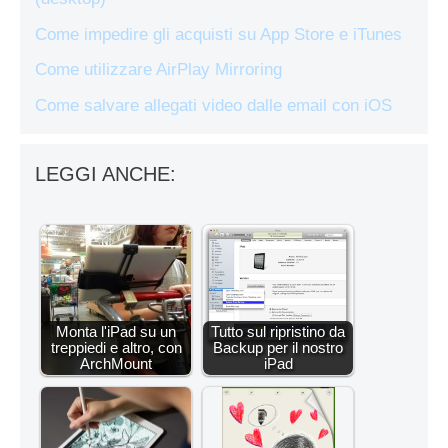
Come impedire gli acquisti su App Store e iTunes
Come utilizzare AirPlay Mirroring
Come salvare allegati video dalle email con iOS
LEGGI ANCHE:
Monta l'iPad su un
Tutto sul ripristino da
treppiedi e altro, con
Backup per il nostro
ArchMount
iPad