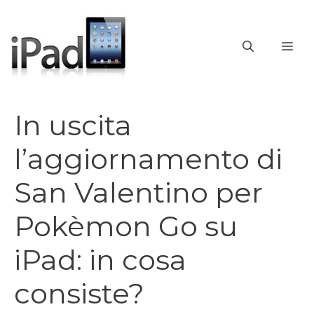
Vai
al
contenuto
ME
In uscita
l’aggiornamento di
San Valentino per
Pokèmon Go su
iPad: in cosa
consiste?