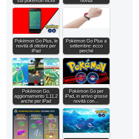
sui pokèmon vicini
novità
Pokèmon Go Plus, le
Pokèmon Go Plus a
novità di ottobre per
settembre: ecco
iPad
perché
Pokèmon Go,
Pokèmon Go per
aggiornamento 1.11.2
iPad, in arrivo grosse
anche per iPad
novità con…