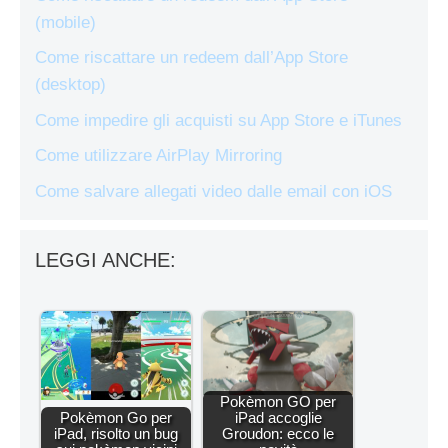
(mobile)
Come riscattare un redeem dall’App Store
(desktop)
Come impedire gli acquisti su App Store e iTunes
Come utilizzare AirPlay Mirroring
Come salvare allegati video dalle email con iOS
LEGGI ANCHE:
Pokèmon GO per
Pokèmon Go per
iPad accoglie
iPad, risolto un bug
Groudon: ecco le