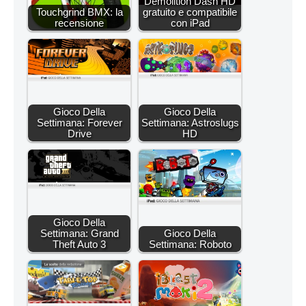
Demolition Dash HD
Touchgrind BMX: la
gratuito e compatibile
recensione
con iPad
Gioco Della
Gioco Della
Settimana: Forever
Settimana: Astroslugs
Drive
HD
Gioco Della
Settimana: Grand
Gioco Della
Theft Auto 3
Settimana: Roboto