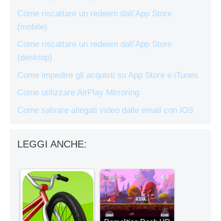
Come riscattare un redeem dall’App Store
(mobile)
Come riscattare un redeem dall’App Store
(desktop)
Come impedire gli acquisti su App Store e iTunes
Come utilizzare AirPlay Mirroring
Come salvare allegati video dalle email con iOS
LEGGI ANCHE: