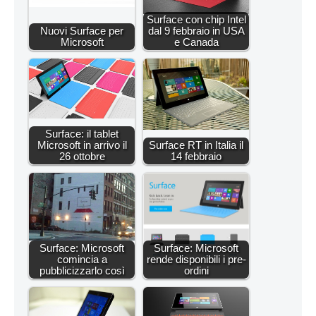
Surface con chip Intel
Nuovi Surface per
dal 9 febbraio in USA
Microsoft
e Canada
Surface: il tablet
Microsoft in arrivo il
Surface RT in Italia il
26 ottobre
14 febbraio
Surface: Microsoft
Surface: Microsoft
comincia a
rende disponibili i pre-
pubblicizzarlo così
ordini