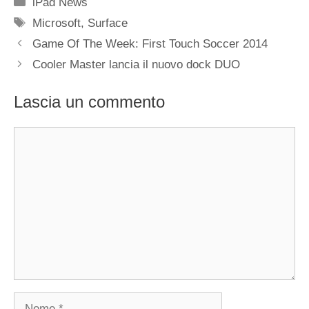
Categorie
iPad News
Tag
Microsoft
,
Surface
Game Of The Week: First Touch Soccer 2014
Cooler Master lancia il nuovo dock DUO
Lascia un commento
Commento
Nome