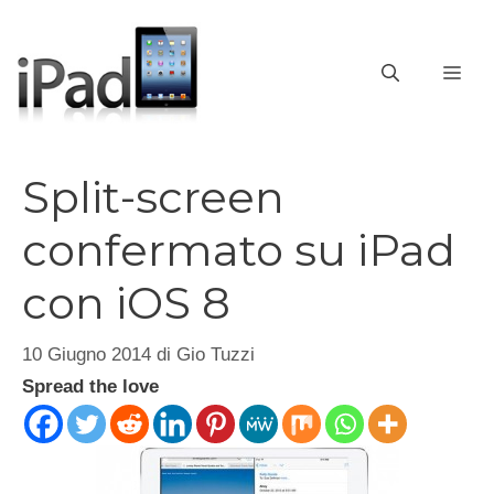
Vai
al
contenuto
ME
Split-screen
confermato su iPad
con iOS 8
10 Giugno 2014
di
Gio Tuzzi
Spread the love