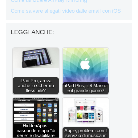
Come utilizzare AirPlay Mirroring
Come salvare allegati video dalle email con iOS
LEGGI ANCHE:
iPad Pro, arriva
anche lo schermo
iPad Plus, il 9 Marzo
flessibile?
è il grande giorno?
HiddenApps:
nascondere app "di
Apple, problemi con il
serie" e disabilitare
servizio di musica in