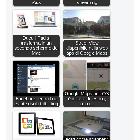
iAds
streaming
Duet, l'iPad si
trasforma in un
Street View
secondo schermo del
disponibile nella web
Mac
app di Google Maps
Google Maps per iOS
Facebook, entro fine
è in fase di testing,
estate risolti tutti i bug
ecco…
iPad come scanner?