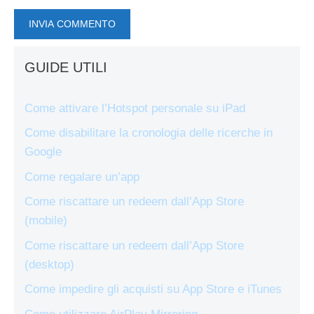
GUIDE UTILI
Come attivare l’Hotspot personale su iPad
Come disabilitare la cronologia delle ricerche in
Google
Come regalare un’app
Come riscattare un redeem dall’App Store
(mobile)
Come riscattare un redeem dall’App Store
(desktop)
Come impedire gli acquisti su App Store e iTunes