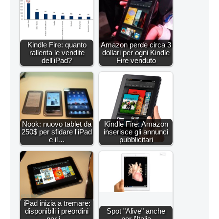
Kindle Fire: quanto
Amazon perde circa 3
rallenta le vendite
dollari per ogni Kindle
dell'iPad?
Fire venduto
Nook: nuovo tablet da
Kindle Fire: Amazon
250$ per sfidare l'iPad
inserisce gli annunci
e il…
pubblicitari
iPad inizia a tremare:
disponibili i preordini
Spot "Alive" anche
per i…
per l'Italia