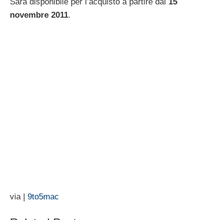
Sarà disponibile per l’acquisto a partire dal
15
novembre 2011
.
via |
9to5mac