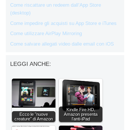
Come riscattare un redeem dall’App Store
(desktop)
Come impedire gli acquisti su App Store e iTunes
Come utilizzare AirPlay Mirroring
Come salvare allegati video dalle email con iOS
LEGGI ANCHE:
Kindle Fire HD,
Ecco le "nuove
Amazon presenta
creature" di Amazon
l'anti-iPad