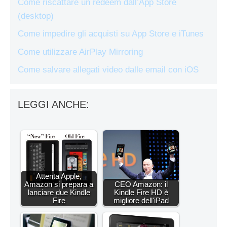
Come riscattare un redeem dall’App Store
(desktop)
Come impedire gli acquisti su App Store e iTunes
Come utilizzare AirPlay Mirroring
Come salvare allegati video dalle email con iOS
LEGGI ANCHE:
Attenta Apple,
Amazon si prepara a
CEO Amazon: il
lanciare due Kindle
Kindle Fire HD è
Fire
migliore dell'iPad