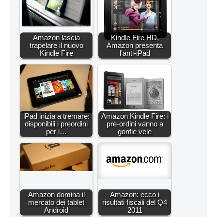
Amazon lascia
Kindle Fire HD,
trapelare il nuovo
Amazon presenta
Kindle Fire
l'anti-iPad
iPad inizia a tremare:
Amazon Kindle Fire: i
disponibili i preordini
pre-ordini vanno a
per i…
gonfie vele
Amazon domina il
Amazon: ecco i
mercato dei tablet
risultati fiscali del Q4
Android
2011