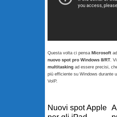
Questa volta ci pensa
Microsoft
ad
nuovo spot pro Windows 8/RT
. V
multitasking
ad essere precisi, ch
più efficiente su Windows durante u
VoIP.
Nuovi spot Apple
A
per gli iPad
p