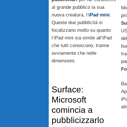
al grande pubblico la sua
Mi
nuova creatura, l’
iPad mini
.
pri
Queste due pubblicità si
Su
focalizzano molto su quanto
US
l’iPad mini sia simile all’iPad
de
che tutti conoscono, tranne
bu
ovviamente che nelle
tr
dimensioni.
pa
Fo
Ba
Surface:
Ap
Microsoft
iP
at
comincia a
pubblicizzarlo