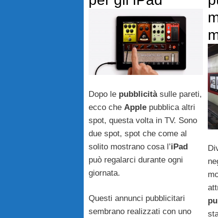
m
m
Dopo le
pubblicità
sulle pareti,
ecco che
Apple
pubblica altri
spot, questa volta in TV. Sono
due spot, spot che come al
solito mostrano cosa l’
iPad
Di
può regalarci durante ogni
ne
giornata.
mo
at
Questi annunci pubblicitari
pu
sembrano realizzati con uno
st