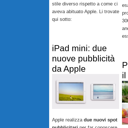
stile diverso rispetto a come ci
es
aveva abituato Apple. Li trovate
pr
qui sotto:
30
an
es
iPad mini: due
nuove pubblicità
P
da Apple
i
Apple realizza
due nuovi spot
pubblicitari
per far conoscere