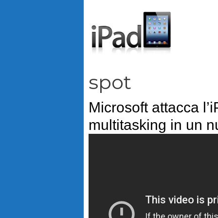
Vai
al
contenuto
spot
Microsoft attacca l’i
multitasking in un 