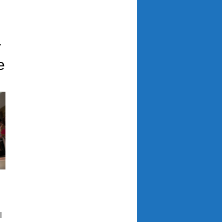
r
e
l