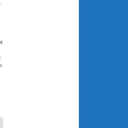
o
ot
i
o