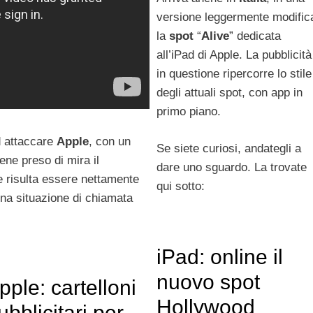
versione leggermente modific
la
spot
“
Alive
” dedicata
all’iPad di Apple. La pubblicità
in questione ripercorre lo stile
degli attuali spot, con app in
primo piano.
 attaccare
Apple
, con un
Se siete curiosi, andategli a
iene preso di mira il
dare uno sguardo. La trovate
e risulta essere nettamente
qui sotto:
na situazione di chiamata
iPad: online il
nuovo spot
pple: cartelloni
Hollywood
ubblicitari per