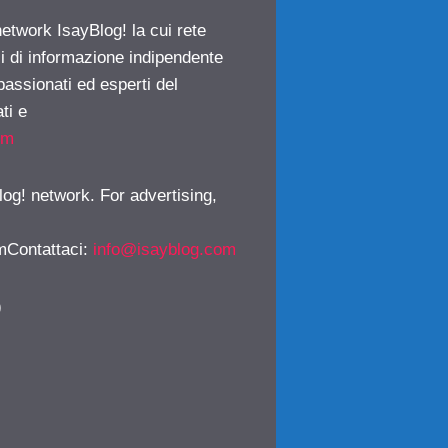
network IsayBlog! la cui rete
ci di informazione indipendente
passionati ed esperti del
ti e
om
log! network. For advertising,
mContattaci
:
info@isayblog.com
)