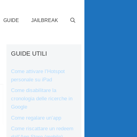
GUIDE
JAILBREAK
GUIDE UTILI
Come attivare l’Hotspot
personale su iPad
Come disabilitare la
cronologia delle ricerche in
Google
Come regalare un’app
Come riscattare un redeem
dall’App Store (mobile)