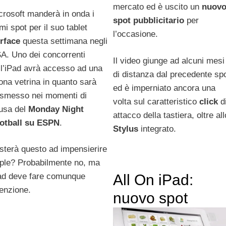
mercato ed è uscito un
nuov
crosoft manderà in onda i
spot pubblicitario
per
mi spot per il suo tablet
l’occasione.
rface
questa settimana negli
A. Uno dei concorrenti
Il video giunge ad alcuni mesi
ll’iPad avrà accesso ad una
di distanza dal precedente sp
ona vetrina in quanto sarà
ed è imperniato ancora una
asmesso nei momenti di
volta sul caratteristico
click
d
usa del
Monday Night
attacco della tastiera, oltre all
otball su ESPN
.
Stylus
integrato.
sterà questo ad impensierire
ple? Probabilmente no, ma
All On iPad:
ad deve fare comunque
tenzione.
nuovo spot