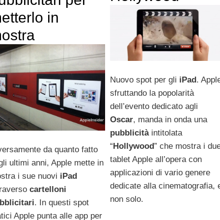
etterlo in
ostra
Nuovo spot per gli
iPad
. Appl
sfruttando la popolarità
dell’evento dedicato agli
Oscar
, manda in onda una
pubblicità
intitolata
“
Hollywood
” che mostra i du
versamente da quanto fatto
tablet Apple all’opera con
gli ultimi anni, Apple mette in
applicazioni di vario genere
stra i sue nuovi
iPad
dedicate alla cinematografia, 
traverso
cartelloni
non solo.
bblicitari
. In questi spot
atici Apple punta alle app per