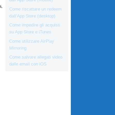
a,
Come riscattare un redeem
dall’App Store (desktop)
Come impedire gli acquisti
su App Store e iTunes
Come utilizzare AirPlay
Mirroring
Come salvare allegati video
dalle email con iOS