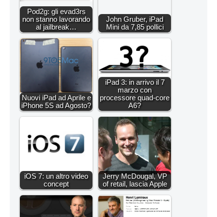
Pod2g: gli evad3rs
non stanno lavorando
John Gruber, iPad
al jailbreak…
Mini da 7,85 pollici
iPad 3: in arrivo il 7
marzo con
Nuovi iPad ad Aprile e
processore quad-core
iPhone 5S ad Agosto?
A6?
iOS 7: un altro video
Jerry McDougal, VP
concept
of retail, lascia Apple