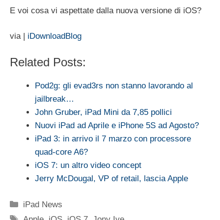
E voi cosa vi aspettate dalla nuova versione di iOS?
via |
iDownloadBlog
Related Posts:
Pod2g: gli evad3rs non stanno lavorando al
jailbreak…
John Gruber, iPad Mini da 7,85 pollici
Nuovi iPad ad Aprile e iPhone 5S ad Agosto?
iPad 3: in arrivo il 7 marzo con processore
quad-core A6?
iOS 7: un altro video concept
Jerry McDougal, VP of retail, lascia Apple
Categorie
iPad News
Tag
Apple
,
iOS
,
iOS 7
,
Jony Ive