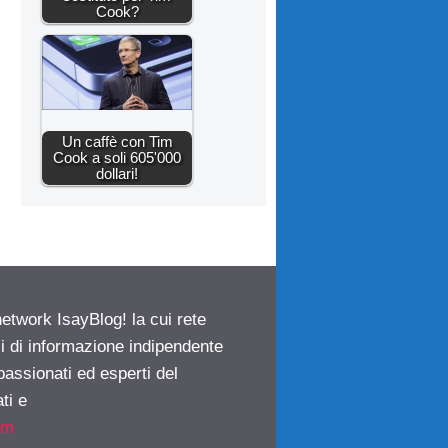
Cook?
Un caffè con Tim
Cook a soli 605'000
dollari!
network IsayBlog! la cui rete
ci di informazione indipendente
passionati ed esperti del
ti e
om