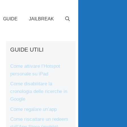
GUIDE
JAILBREAK
GUIDE UTILI
Come attivare l’Hotspot
personale su iPad
Come disabilitare la
cronologia delle ricerche in
Google
Come regalare un’app
Come riscattare un redeem
dall’App Store (mobile)