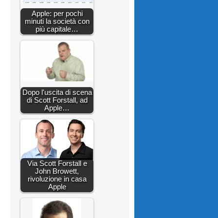
Apple: per pochi
minuti la società con
più capitale…
Dopo l'uscita di scena
di Scott Forstall, ad
Apple…
Via Scott Forstall e
John Browett,
rivoluzione in casa
Apple