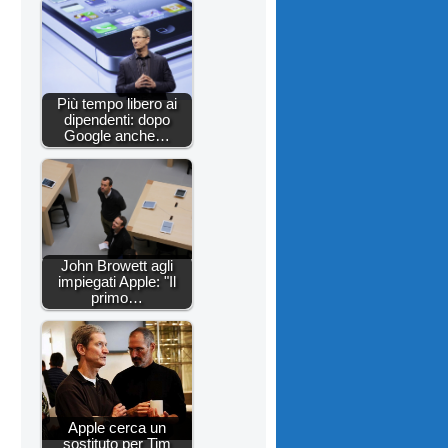
Più tempo libero ai
dipendenti: dopo
Google anche…
John Browett agli
impiegati Apple: "Il
primo…
Apple cerca un
sostituto per Tim