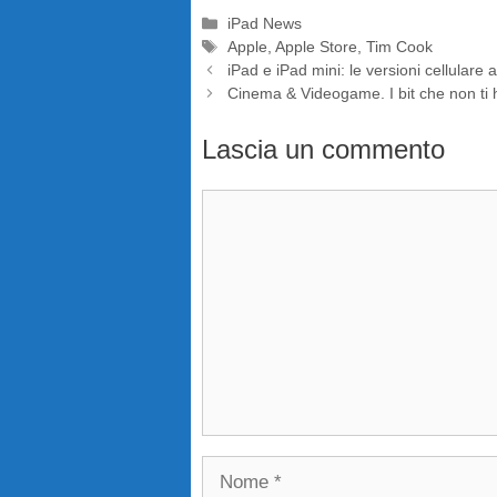
Categorie
iPad News
Tag
Apple
,
Apple Store
,
Tim Cook
iPad e iPad mini: le versioni cellulare
Cinema & Videogame. I bit che non ti 
Lascia un commento
Commento
Nome