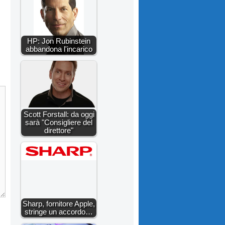
HP: Jon Rubinstein
abbandona l'incarico
Scott Forstall: da oggi
sarà "Consigliere del
direttore"
Sharp, fornitore Apple,
stringe un accordo…