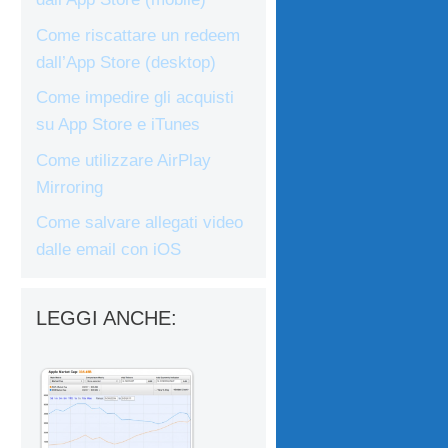
Come riscattare un redeem
dall’App Store (desktop)
Come impedire gli acquisti
su App Store e iTunes
Come utilizzare AirPlay
Mirroring
Come salvare allegati video
dalle email con iOS
LEGGI ANCHE: