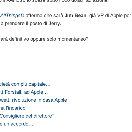
azioni AAPL sono scese sotto i 500 dollari ad azione.
?
AllThingsD
afferma che sarà
Jim Bean
, già VP di Apple per
 a prendere il posto di Jerry.
arà definitivo oppure solo momentaneo?
ocietà con più capitale…
tt Forstall, ad Apple…
wett, rivoluzione in casa Apple
a l'incarico
Consigliere del direttore"
nge un accordo…