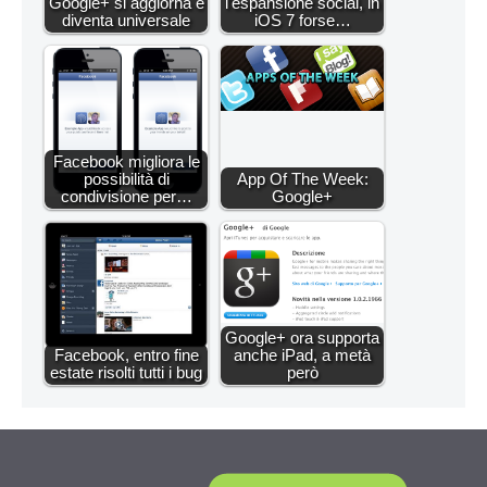
Google+ si aggiorna e
l'espansione social, in
diventa universale
iOS 7 forse…
Facebook migliora le
possibilità di
App Of The Week:
condivisione per…
Google+
Google+ ora supporta
Facebook, entro fine
anche iPad, a metà
estate risolti tutti i bug
però