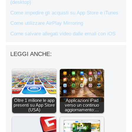
(desktop)
Come impedire gli acquisti su App Store e iTunes
Come utilizzare AirPlay Mirroring
Come salvare allegati video dalle email con iOS
LEGGI ANCHE:
Oltre 1 milione le app
Applicazioni iPad
presenti su App Store
verso un continuo
(USA)
aggiornamento:…