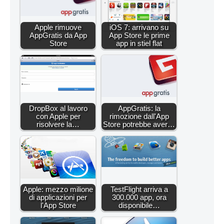
Apple rimuove
iOS 7: arrivano su
AppGratis da App
App Store le prime
Store
app in stiel flat
DropBox al lavoro
AppGratis: la
con Apple per
rimozione dall'App
risolvere la…
Store potrebbe aver…
Apple: mezzo milione
TestFlight arriva a
di applicazioni per
300.000 app, ora
l'App Store
disponibile…