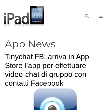
Vai
al
contenuto
ME
App News
Tinychat FB: arriva in App
Store l’app per effettuare
video-chat di gruppo con
contatti Facebook