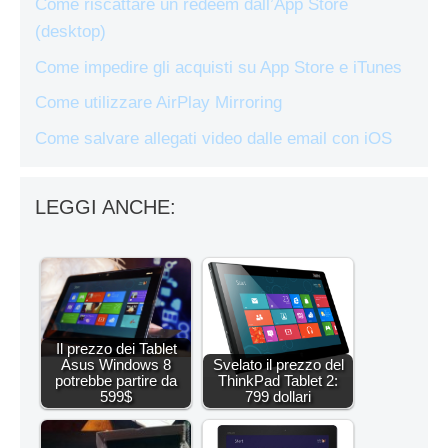
Come riscattare un redeem dall’App Store
(desktop)
Come impedire gli acquisti su App Store e iTunes
Come utilizzare AirPlay Mirroring
Come salvare allegati video dalle email con iOS
LEGGI ANCHE:
Il prezzo dei Tablet
Asus Windows 8
Svelato il prezzo del
potrebbe partire da
ThinkPad Tablet 2:
599$
799 dollari