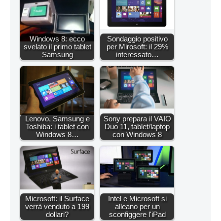
Windows 8: ecco
Sondaggio positivo
svelato il primo tablet
per Mirosoft: il 29%
Samsung
interessato…
Lenovo, Samsung e
Sony prepara il VAIO
Toshiba: i tablet con
Duo 11, tablet/laptop
Windows 8…
con Windows 8
Microsoft: il Surface
Intel e Microsoft si
verrà venduto a 199
alleano per un
dollari?
sconfiggere l'iPad