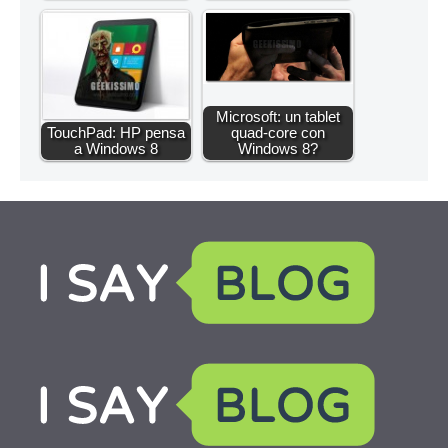
Microsoft: un tablet
TouchPad: HP pensa
quad-core con
a Windows 8
Windows 8?