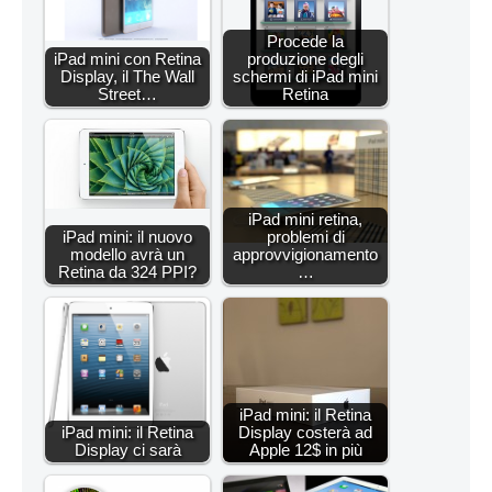
Procede la
iPad mini con Retina
produzione degli
Display, il The Wall
schermi di iPad mini
Street…
Retina
iPad mini retina,
iPad mini: il nuovo
problemi di
modello avrà un
approvvigionamento
Retina da 324 PPI?
…
iPad mini: il Retina
iPad mini: il Retina
Display costerà ad
Display ci sarà
Apple 12$ in più