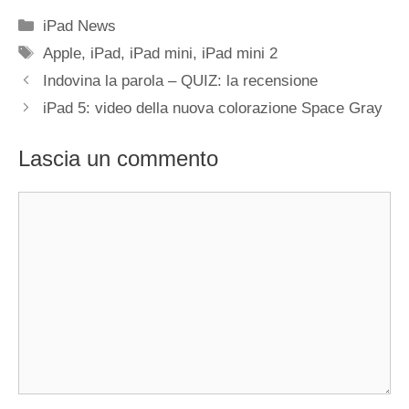
Categorie
iPad News
Tag
Apple
,
iPad
,
iPad mini
,
iPad mini 2
Indovina la parola – QUIZ: la recensione
iPad 5: video della nuova colorazione Space Gray
Lascia un commento
Commento