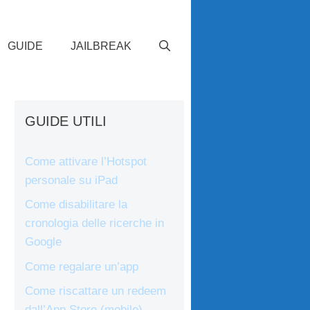
GUIDE
JAILBREAK
GUIDE UTILI
Come attivare l’Hotspot
personale su iPad
Come disabilitare la
cronologia delle ricerche in
Google
Come regalare un’app
Come riscattare un redeem
dall’App Store (mobile)