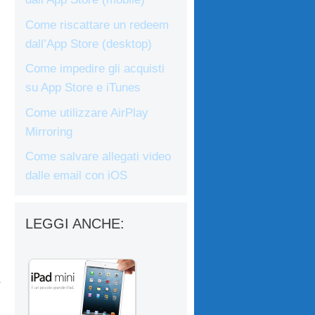
Come riscattare un redeem
dall’App Store (desktop)
Come impedire gli acquisti
su App Store e iTunes
Come utilizzare AirPlay
Mirroring
Come salvare allegati video
dalle email con iOS
LEGGI ANCHE: