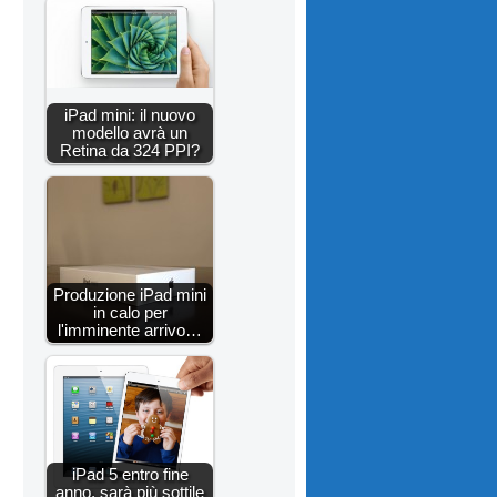
iPad mini: il nuovo
modello avrà un
Retina da 324 PPI?
Produzione iPad mini
in calo per
l'imminente arrivo…
iPad 5 entro fine
anno, sarà più sottile