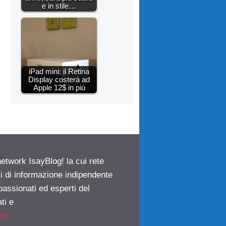
e in stile…
iPad mini: il Retina
Display costerà ad
Apple 12$ in più
network IsayBlog! la cui rete
ci di informazione indipendente
passionati ed esperti del
ti e
om