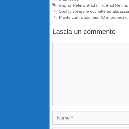
Tag
display Retina
,
iPad mini
,
iPad Retina
Spotify spinge le etichette ad abbassar
Piante contro Zombie HD in promozion
Lascia un commento
Commento
Nome