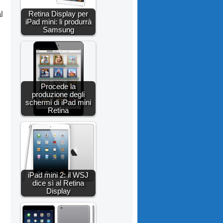
l
Retina Display per
iPad mini: li produrrà
Samsung
Procede la
produzione degli
schermi di iPad mini
Retina
iPad mini 2: il WSJ
dice sì al Retina
Display