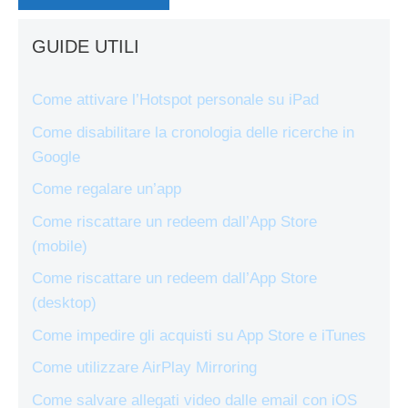
GUIDE UTILI
Come attivare l’Hotspot personale su iPad
Come disabilitare la cronologia delle ricerche in
Google
Come regalare un’app
Come riscattare un redeem dall’App Store
(mobile)
Come riscattare un redeem dall’App Store
(desktop)
Come impedire gli acquisti su App Store e iTunes
Come utilizzare AirPlay Mirroring
Come salvare allegati video dalle email con iOS