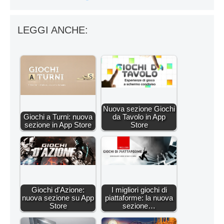
LEGGI ANCHE:
Nuova sezione Giochi
Giochi a Turni: nuova
da Tavolo in App
sezione in App Store
Store
Giochi d'Azione:
I migliori giochi di
nuova sezione su App
piattaforme: la nuova
Store
sezione…