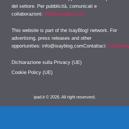
del settore. Per pubblicità, comunicati e
collaborazioni:
info@isayblog.com
This website is part of the IsayBlog! network. For
advertising, press releases and other
opportunities:
info@isayblog.comContattaci
:
info@isa
Dichiarazione sulla Privacy (UE)
Cookie Policy (UE)
ipad.it © 2026. All right reserverd.