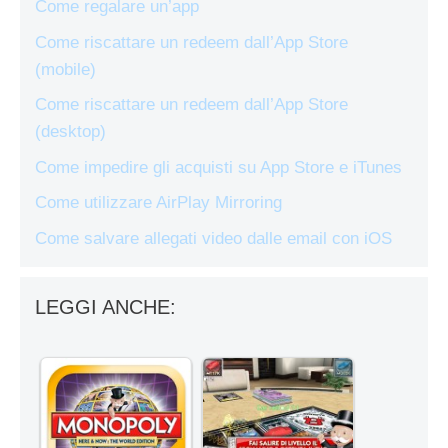
Come regalare un’app
Come riscattare un redeem dall’App Store
(mobile)
Come riscattare un redeem dall’App Store
(desktop)
Come impedire gli acquisti su App Store e iTunes
Come utilizzare AirPlay Mirroring
Come salvare allegati video dalle email con iOS
LEGGI ANCHE: