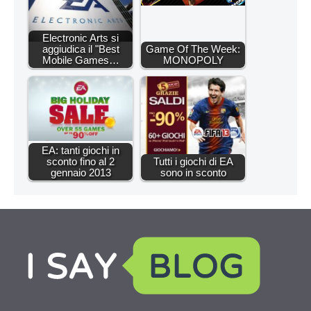
Electronic Arts si
aggiudica il "Best
Game Of The Week:
Mobile Games…
MONOPOLY
EA: tanti giochi in
sconto fino al 2
Tutti i giochi di EA
gennaio 2013
sono in sconto