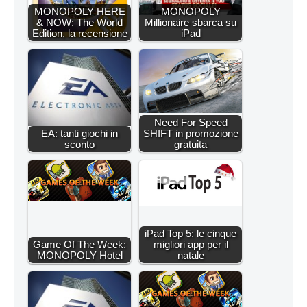
MONOPOLY HERE
MONOPOLY
& NOW: The World
Millionaire sbarca su
Edition, la recensione
iPad
Need For Speed
EA: tanti giochi in
SHIFT in promozione
sconto
gratuita
iPad Top 5: le cinque
Game Of The Week:
migliori app per il
MONOPOLY Hotel
natale