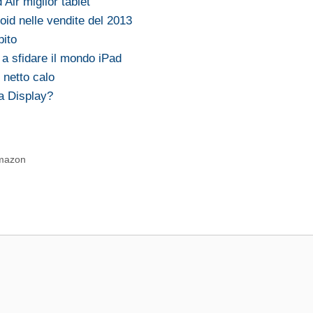
Air miglior tablet
oid nelle vendite del 2013
pito
 a sfidare il mondo iPad
 netto calo
na Display?
Amazon