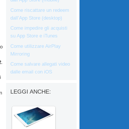
Come riscattare un redeem
dall’App Store (desktop)
Come impedire gli acquisti
su App Store e iTunes
Come utilizzare AirPlay
to
Mirroring
2
.
Come salvare allegati video
dalle email con iOS
i
LEGGI ANCHE:
n