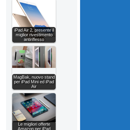
iPad Air 2, presente il
miglior rivestimento
antiriflesso
MagBak, nuovo stand
per iPad Mini ed iPad
Air
Le migliori offerte
Amazon per iPad