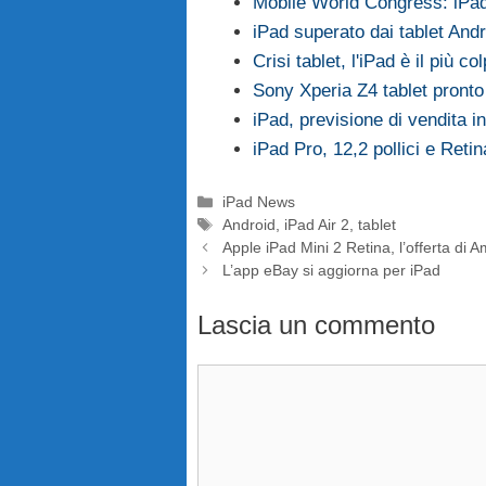
Mobile World Congress: iPad 
iPad superato dai tablet Andr
Crisi tablet, l'iPad è il più col
Sony Xperia Z4 tablet pronto
iPad, previsione di vendita in
iPad Pro, 12,2 pollici e Reti
Categorie
iPad News
Tag
Android
,
iPad Air 2
,
tablet
Apple iPad Mini 2 Retina, l’offerta di 
L’app eBay si aggiorna per iPad
Lascia un commento
Commento