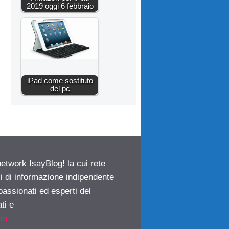
2019 oggi 6 febbraio
iPad come sostituto
del pc
network IsayBlog! la cui rete
ci di informazione indipendente
passionati ed esperti del
ti e
om