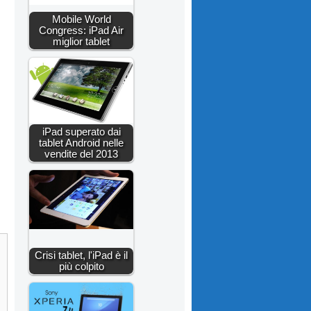
Mobile World
Congress: iPad Air
miglior tablet
iPad superato dai
tablet Android nelle
vendite del 2013
Crisi tablet, l'iPad è il
più colpito