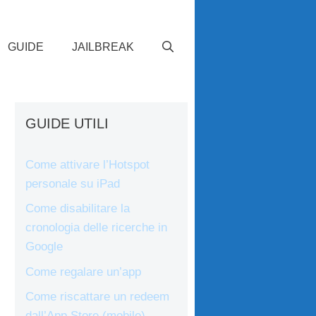
GUIDE
JAILBREAK
GUIDE UTILI
Come attivare l’Hotspot
personale su iPad
Come disabilitare la
cronologia delle ricerche in
Google
Come regalare un’app
Come riscattare un redeem
dall’App Store (mobile)