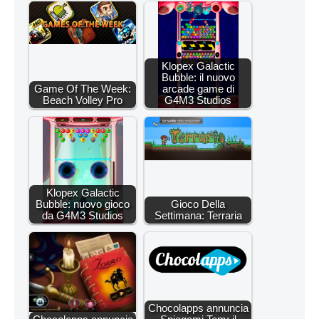
Klopex Galactic
Bubble: il nuovo
Game Of The Week:
arcade game di
Beach Volley Pro
G4M3 Studios
Klopex Galactic
Bubble: nuovo gioco
Gioco Della
da G4M3 Studios
Settimana: Terraria
Chocolapps annuncia