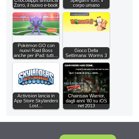
Chocolapps annuncia
Spiegami Tom: il
Zorro, il nuovo e-book
corpo umano
Pokèmon GO con
nuovi Raid Boss
Gioco Della
anche per iPad: tutti…
Settimana: Worms 3
Activision lancia in
Chainsaw Warrior,
App Store Skylanders
dagli anni '80 su iOS
Lost…
nel 2013