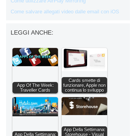
Come utilizzare AirPlay Mirroring
Come salvare allegati video dalle email con iOS
LEGGI ANCHE:
Cards smette di
App Of The Week:
funzionare, Apple non
Traveller Cards
continua lo sviluppo
App Della Settimana:
App Della Settimana:
Storehouse - Visual