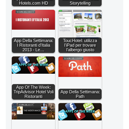
Hotels.com HD
Storytelling
App Della Settimana:
ToucHotel: utilizza
I Ristoranti d'Italia
l'iPad per trovare
2013 - Le…
l'albergo giusto
App Of The Week:
TripAdvisor Hotel Voli
App Della Settimana:
Ristoranti
Path