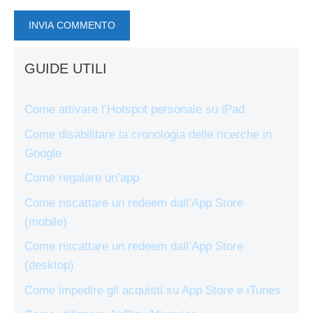
GUIDE UTILI
Come attivare l’Hotspot personale su iPad
Come disabilitare la cronologia delle ricerche in
Google
Come regalare un’app
Come riscattare un redeem dall’App Store
(mobile)
Come riscattare un redeem dall’App Store
(desktop)
Come impedire gli acquisti su App Store e iTunes