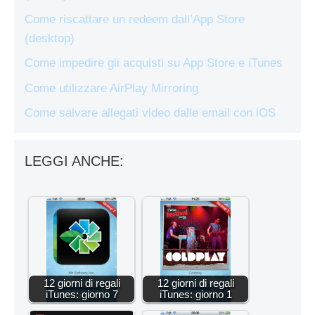
Come riscattare un redeem dall’App Store
(desktop)
Come impedire gli acquisti su App Store e iTunes
Come utilizzare AirPlay Mirroring
Come salvare allegati video dalle email con iOS
LEGGI ANCHE:
12 giorni di regali
12 giorni di regali
iTunes: giorno 7
iTunes: giorno 1