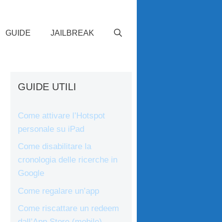
GUIDE
JAILBREAK
GUIDE UTILI
Come attivare l’Hotspot
personale su iPad
Come disabilitare la
cronologia delle ricerche in
Google
Come regalare un’app
Come riscattare un redeem
dall’App Store (mobile)