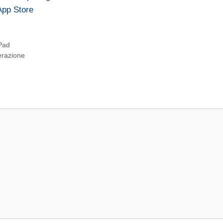
App Store
iPad
erazione
…