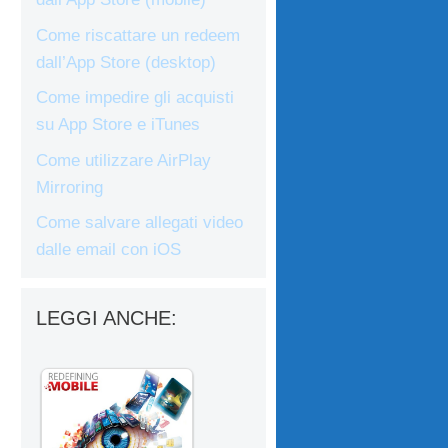
Come riscattare un redeem
dall’App Store (desktop)
Come impedire gli acquisti
su App Store e iTunes
Come utilizzare AirPlay
Mirroring
Come salvare allegati video
dalle email con iOS
LEGGI ANCHE: