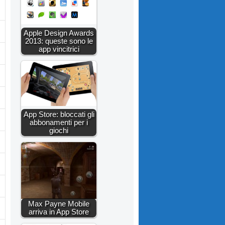
Apple Design Awards
2013: queste sono le
app vincitrici
App Store: bloccati gli
abbonamenti per i
giochi
Max Payne Mobile
arriva in App Store