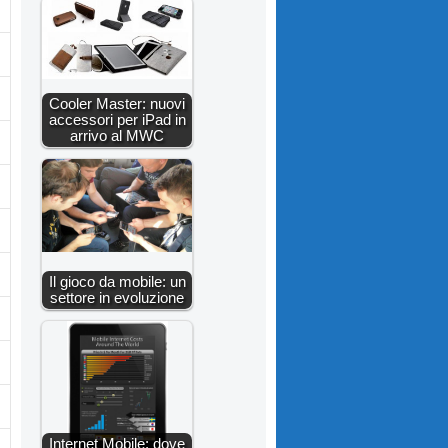
Cooler Master: nuovi
accessori per iPad in
arrivo al MWC
Il gioco da mobile: un
settore in evoluzione
Internet Mobile: dove