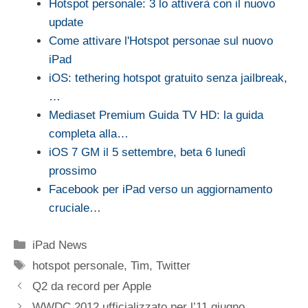
Hotspot personale: 3 lo attiverà con il nuovo
update
Come attivare l'Hotspot personae sul nuovo
iPad
iOS: tethering hotspot gratuito senza jailbreak,
…
Mediaset Premium Guida TV HD: la guida
completa alla…
iOS 7 GM il 5 settembre, beta 6 lunedì
prossimo
Facebook per iPad verso un aggiornamento
cruciale…
Categorie
iPad News
Tag
hotspot personale
,
Tim
,
Twitter
Q2 da record per Apple
WWDC 2012 ufficializzato per l’11 giugno