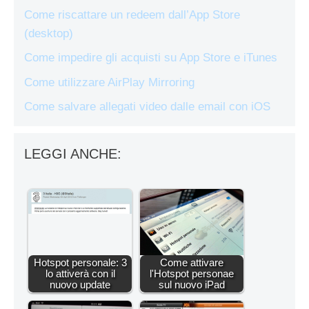
Come riscattare un redeem dall’App Store
(desktop)
Come impedire gli acquisti su App Store e iTunes
Come utilizzare AirPlay Mirroring
Come salvare allegati video dalle email con iOS
LEGGI ANCHE:
Hotspot personale: 3
Come attivare
lo attiverà con il
l'Hotspot personae
nuovo update
sul nuovo iPad