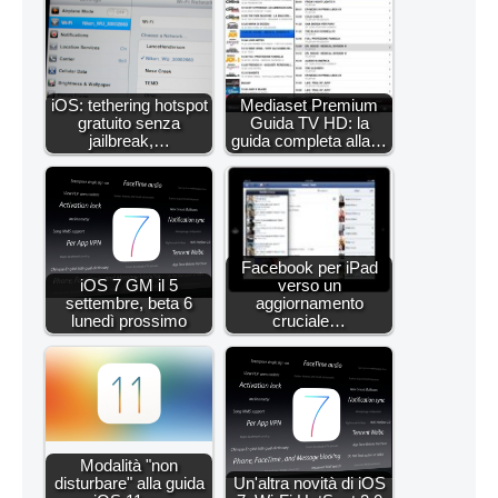
iOS: tethering hotspot
Mediaset Premium
gratuito senza
Guida TV HD: la
jailbreak,…
guida completa alla…
Facebook per iPad
iOS 7 GM il 5
verso un
settembre, beta 6
aggiornamento
lunedì prossimo
cruciale…
Modalità "non
disturbare" alla guida
Un'altra novità di iOS