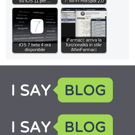
su iOS 11 per…
7: Wi-Fi HotSpot 2.0
iFarmaci: arriva la
iOS 7 beta 4 ora
funzionalità in stile
disponibile
iMieiFarmaci