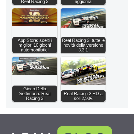
Real Racing 3
aggiorna
App Store: scelti i
Real Racing 3, tutte le
migliori 10 giochi
novità della versione
automobilistici
3.3.1
Gioco Della
Settimana: Real
Real Racing 2 HD a
Racing 3
soli 2,99€