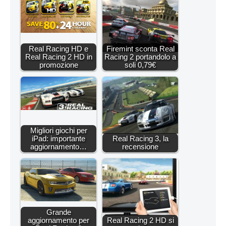
Real Racing HD e
Firemint sconta Real
Real Racing 2 HD in
Racing 2 portandolo a
promozione
soli 0,79€
Migliori giochi per
iPad: importante
Real Racing 3, la
aggiornamento…
recensione
Grande
aggiornamento per
Real Racing 2 HD si