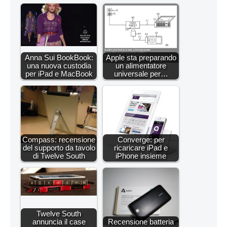
Anna Sui BookBook:
Apple sta preparando
una nuova custodia
un alimentatore
per iPad e MacBook
universale per…
Compass: recensione
Converge: per
del supporto da tavolo
ricaricare iPad e
di Twelve South
iPhone insieme
Twelve South
annuncia il case
Recensione batteria