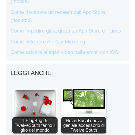
(mobile)
Come riscattare un redeem dall’App Store
(desktop)
Come impedire gli acquisti su App Store e iTunes
Come utilizzare AirPlay Mirroring
Come salvare allegati video dalle email con iOS
LEGGI ANCHE:
I PlugBug di
HoverBar: il nuovo
TwelveSouth fanno il
geniale accessorio di
giro del mondo
Twelve South