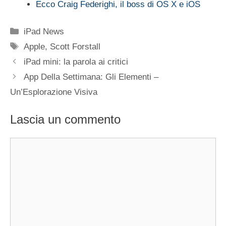
Ecco Craig Federighi, il boss di OS X e iOS
Categorie
iPad News
Tag
Apple
,
Scott Forstall
iPad mini: la parola ai critici
App Della Settimana: Gli Elementi –
Un’Esplorazione Visiva
Lascia un commento
Commento