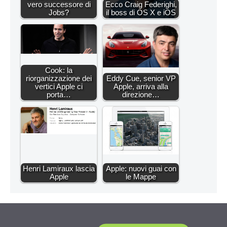
vero successore di
Ecco Craig Federighi,
Jobs?
il boss di OS X e iOS
Cook: la
riorganizzazione dei
Eddy Cue, senior VP
vertici Apple ci
Apple, arriva alla
porta…
direzione…
Henri Lamiraux lascia
Apple: nuovi guai con
Apple
le Mappe