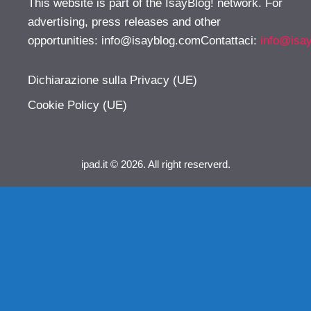
This website is part of the IsayBlog! network. For
advertising, press releases and other
opportunities:
info@isayblog.comContattaci
:
info@isa
Dichiarazione sulla Privacy (UE)
Cookie Policy (UE)
ipad.it © 2026. All right reserverd.