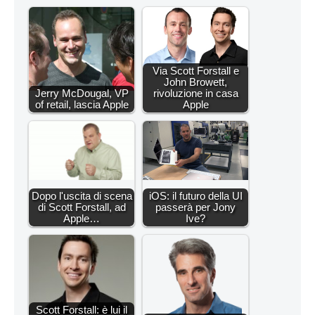
Via Scott Forstall e
John Browett,
Jerry McDougal, VP
rivoluzione in casa
of retail, lascia Apple
Apple
Dopo l'uscita di scena
iOS: il futuro della UI
di Scott Forstall, ad
passerà per Jony
Apple…
Ive?
Scott Forstall: è lui il