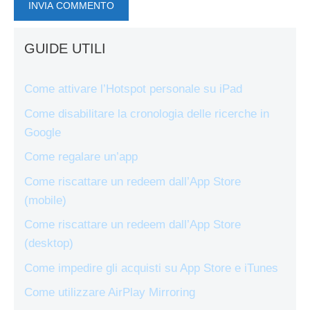
GUIDE UTILI
Come attivare l’Hotspot personale su iPad
Come disabilitare la cronologia delle ricerche in
Google
Come regalare un’app
Come riscattare un redeem dall’App Store
(mobile)
Come riscattare un redeem dall’App Store
(desktop)
Come impedire gli acquisti su App Store e iTunes
Come utilizzare AirPlay Mirroring