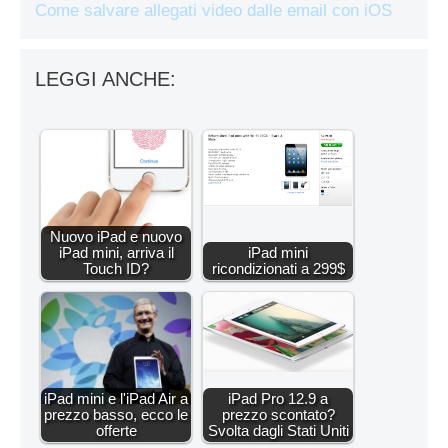
Come salvare allegati video dalle email con iOS
LEGGI ANCHE:
Nuovo iPad e nuovo
iPad mini, arriva il
iPad mini
Touch ID?
ricondizionati a 299$
iPad mini e l'iPad Air a
iPad Pro 12.9 a
prezzo basso, ecco le
prezzo scontato?
offerte
Svolta dagli Stati Uniti