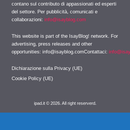
contano sul contributo di appassionati ed esperti
del settore. Per pubblicità, comunicati e
collaborazioni:
info@isayblog.com
This website is part of the IsayBlog! network. For
advertising, press releases and other
opportunities:
info@isayblog.comContattaci
:
info@isa
Dichiarazione sulla Privacy (UE)
Cookie Policy (UE)
ipad.it © 2026. All right reserverd.