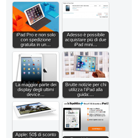
iPad Pro e non solo
Adesso è possibile
con spedizione
acquistare più di due
gratuita in un…
iPad mini…
La maggior parte dei
Brutte notizie per chi
display degli ultimi
utilizza l'iPad alla
device…
guida:…
Apple: 50$ di sconto