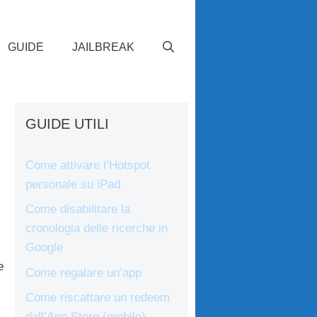
GUIDE
JAILBREAK
GUIDE UTILI
Come attivare l’Hotspot
personale su iPad
Come disabilitare la
cronologia delle ricerche in
Google
e
Come regalare un’app
Come riscattare un redeem
dall’App Store (mobile)