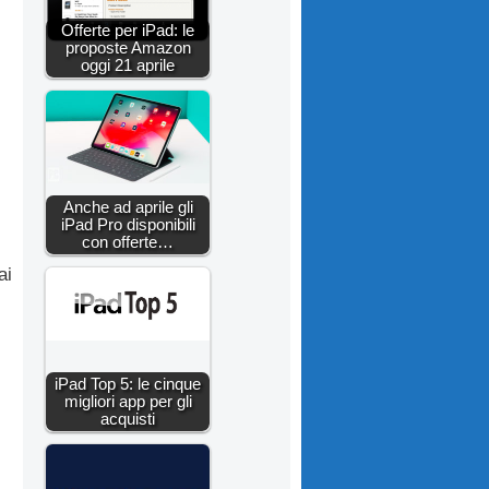
Offerte per iPad: le
proposte Amazon
oggi 21 aprile
Anche ad aprile gli
iPad Pro disponibili
con offerte…
ai
iPad Top 5: le cinque
migliori app per gli
acquisti