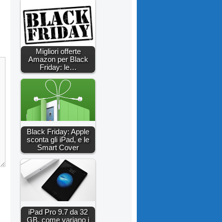
Migliori offerte
Amazon per Black
Friday: le…
Black Friday: Apple
sconta gli iPad, e le
Smart Cover
iPad Pro 9.7 da 32
GB, come variano i