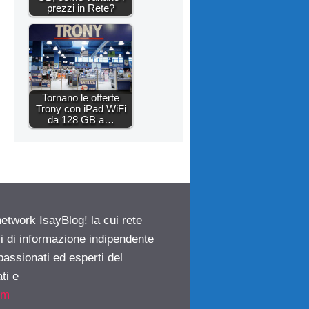
prezzi in Rete?
Tornano le offerte
Trony con iPad WiFi
da 128 GB a…
network IsayBlog! la cui rete
ci di informazione indipendente
passionati ed esperti del
ti e
om