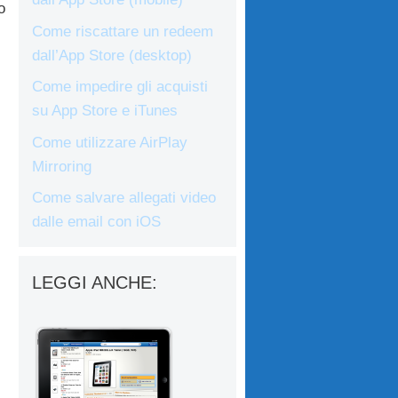
o
Come riscattare un redeem
dall’App Store (desktop)
Come impedire gli acquisti
su App Store e iTunes
Come utilizzare AirPlay
Mirroring
Come salvare allegati video
dalle email con iOS
LEGGI ANCHE: