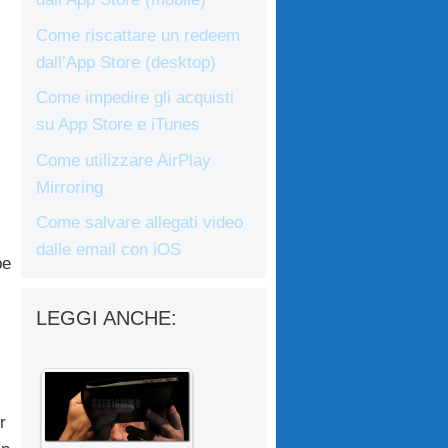
Come riscattare un redeem
dall’App Store (desktop)
Come impedire gli acquisti
su App Store e iTunes
Come utilizzare AirPlay
Mirroring
Come salvare allegati video
dalle email con iOS
be
LEGGI ANCHE:
r