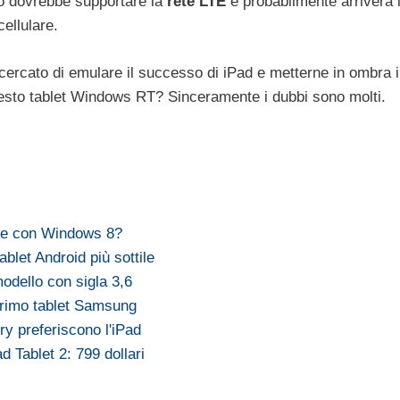
so dovrebbe supportare la
rete LTE
e probabilmente arriverà 
ellulare.
cercato di emulare il successo di iPad e metterne in ombra i
esto tablet Windows RT? Sinceramente i dubbi sono molti.
ore con Windows 8?
ablet Android più sottile
odello con sigla 3,6
primo tablet Samsung
ry preferiscono l'iPad
d Tablet 2: 799 dollari