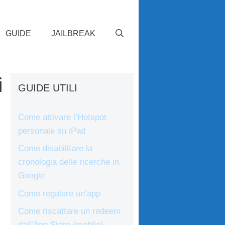
GUIDE
JAILBREAK
i
GUIDE UTILI
Come attivare l’Hotspot
personale su iPad
Come disabilitare la
cronologia delle ricerche in
Google
Come regalare un’app
Come riscattare un redeem
dall’App Store (mobile)