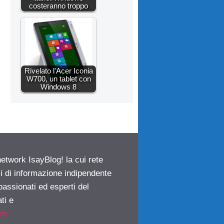
costeranno troppo
Rivelato l'Acer Iconia
W700, un tablet con
Windows 8
network IsayBlog! la cui rete
ci di informazione indipendente
passionati ed esperti del
ti e
om