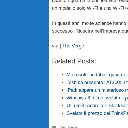
quanto riguarda la connettività, es
un modello solo Wi-Fi e uno Wi-Fi+c
In questi anni molte aziende hanno 
successo. Riuscirà nell’impresa qu
via |
The Verge
Related Posts:
Microsoft: un tablet quad-c
Toshiba presenta l'AT200: il t
iPad: appare un misterioso m
Windows 8: ecco svelato il 
Gli utenti Android e BlackBer
Svelato il prezzo del ThinkPa
Categorie
iPad News