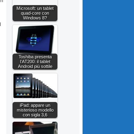
in
Microsoft: un tablet
quad-core con
Windows 8?
l
Toshiba presenta
l'AT200: il tablet
Android più sottile
iPad: appare un
misterioso modello
con sigla 3,6