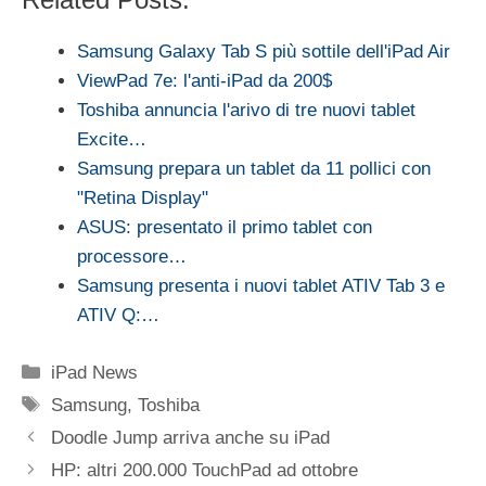
Samsung Galaxy Tab S più sottile dell'iPad Air
ViewPad 7e: l'anti-iPad da 200$
Toshiba annuncia l'arivo di tre nuovi tablet
Excite…
Samsung prepara un tablet da 11 pollici con
"Retina Display"
ASUS: presentato il primo tablet con
processore…
Samsung presenta i nuovi tablet ATIV Tab 3 e
ATIV Q:…
Categorie
iPad News
Tag
Samsung
,
Toshiba
Doodle Jump arriva anche su iPad
HP: altri 200.000 TouchPad ad ottobre