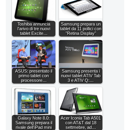
Toshiba annuncia
Samsung prepara un
l'arivo di tre nuovi
tablet da 11 pollici con
tablet Excite…
"Retina Display"
ASUS: presentato il
Samsung presenta i
primo tablet con
nuovi tablet ATIV Tab
processore…
3 e ATIV Q:…
Galaxy Note 8.0:
Acer Iconia Tab A501
Samsung prepara il
con AT&T dal 18
rivale dell'iPad mini
settmebre, ad…