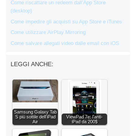
Come riscattare un redeem dall’App Store
(desktop)
Come impedire gli acquisti su App Store e iTunes
Come utilizzare AirPlay Mirroring
Come salvare allegati video dalle email con iOS
LEGGI ANCHE:
Samsung Galaxy Tab
S più sottile dell'iPad
ViewPad 7e: l'anti-
Air
iPad da 200$