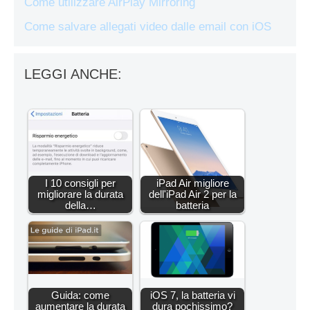
Come utilizzare AirPlay Mirroring
Come salvare allegati video dalle email con iOS
LEGGI ANCHE:
I 10 consigli per
iPad Air migliore
migliorare la durata
dell'iPad Air 2 per la
della…
batteria
Guida: come
iOS 7, la batteria vi
aumentare la durata
dura pochissimo?