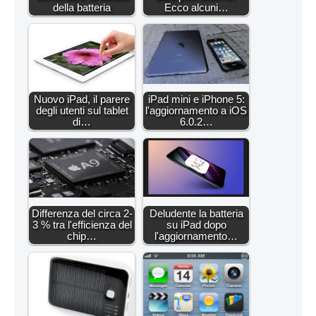
della batteria
Ecco alcuni…
Nuovo iPad, il parere
iPad mini e iPhone 5:
degli utenti sul tablet
l'aggiornamento a iOS
di…
6.0.2…
Differenza del circa 2-
Deludente la batteria
3 % tra l'efficienza del
su iPad dopo
chip…
l'aggiornamento…