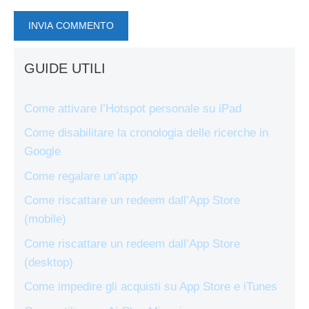
GUIDE UTILI
Come attivare l’Hotspot personale su iPad
Come disabilitare la cronologia delle ricerche in
Google
Come regalare un’app
Come riscattare un redeem dall’App Store
(mobile)
Come riscattare un redeem dall’App Store
(desktop)
Come impedire gli acquisti su App Store e iTunes