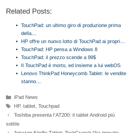
Related Posts:
TouchPad: un ultimo giro di produzione prima
della…
HP offre un nuovo lotto di TouchPad ai propri…
TouchPad: HP pensa a Windows 8
TouchPad: il prezzo scende a 99$
Il TouchPad è morto, ed insieme a lui webOS
Lenovo ThinkPad Honeycomb Tablet: le vendite
stanno…
Categorie
iPad News
Tag
HP
,
tablet
,
Touchpad
Toshiba presenta l’AT200: il tablet Android più
sottile
Amazon Kindle Tablet: TechCrunch l’ha provato