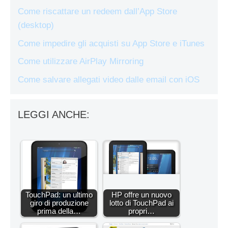
Come riscattare un redeem dall’App Store
(desktop)
Come impedire gli acquisti su App Store e iTunes
Come utilizzare AirPlay Mirroring
Come salvare allegati video dalle email con iOS
LEGGI ANCHE:
TouchPad: un ultimo
HP offre un nuovo
giro di produzione
lotto di TouchPad ai
prima della…
propri…