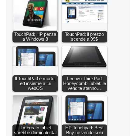
TouchPad: HP pensa
TouchPad: il prezzo
a Windows 8
scende a 99$
Il TouchPad è morto,
Lenovo ThinkPad
ed insieme a lui
Honeycomb Tablet: le
webOS
vendite stanno…
Il mercato tablet
HP Touchpad: Best
sarebbe dominato dal
Buy ne vende solo