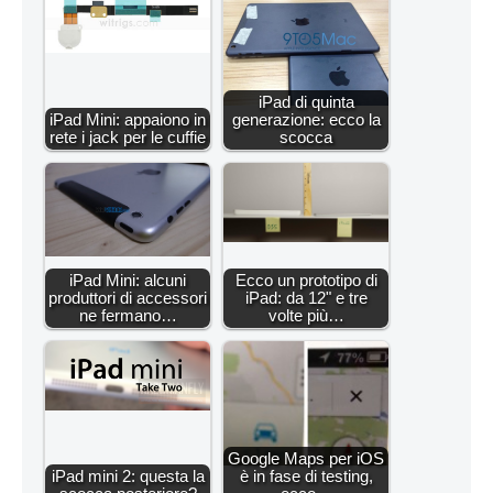
iPad di quinta
iPad Mini: appaiono in
generazione: ecco la
rete i jack per le cuffie
scocca
iPad Mini: alcuni
Ecco un prototipo di
produttori di accessori
iPad: da 12" e tre
ne fermano…
volte più…
Google Maps per iOS
iPad mini 2: questa la
è in fase di testing,