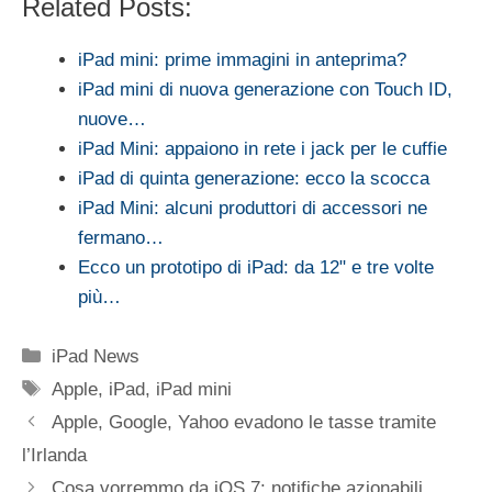
Related Posts:
iPad mini: prime immagini in anteprima?
iPad mini di nuova generazione con Touch ID,
nuove…
iPad Mini: appaiono in rete i jack per le cuffie
iPad di quinta generazione: ecco la scocca
iPad Mini: alcuni produttori di accessori ne
fermano…
Ecco un prototipo di iPad: da 12" e tre volte
più…
Categorie
iPad News
Tag
Apple
,
iPad
,
iPad mini
Apple, Google, Yahoo evadono le tasse tramite
l’Irlanda
Cosa vorremmo da iOS 7: notifiche azionabili