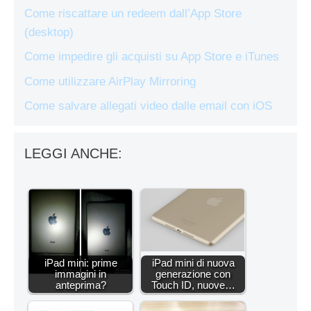
Come riscattare un redeem dall’App Store
(desktop)
Come impedire gli acquisti su App Store e iTunes
Come utilizzare AirPlay Mirroring
Come salvare allegati video dalle email con iOS
LEGGI ANCHE:
iPad mini: prime
iPad mini di nuova
immagini in
generazione con
anteprima?
Touch ID, nuove…