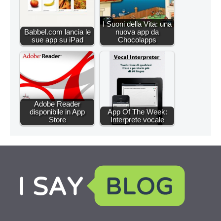
I Suoni della Vita: una
Babbel.com lancia le
nuova app da
sue app su iPad
Chocolapps
Adobe Reader
disponibile in App
App Of The Week:
Store
Interprete vocale