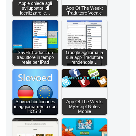
Apple chiede agli
sviluppatori di
App Of The Week:
localizzare le…
Traduttore Vocale
SayHi Traduci: un
Google aggiorna la
traduttore in tempo
sua app Traduttore
reale per iPad
rendendola…
Slovoed dictionaries
App Of The Week:
in aggiornamento con
MyScript Notes
iOS 9
Mobile