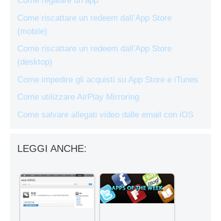
Come regalare un’app
Come riscattare un redeem dall’App Store
(mobile)
Come riscattare un redeem dall’App Store
(desktop)
Come impedire gli acquisti su App Store e iTunes
Come utilizzare AirPlay Mirroring
Come salvare allegati video dalle email con iOS
LEGGI ANCHE: