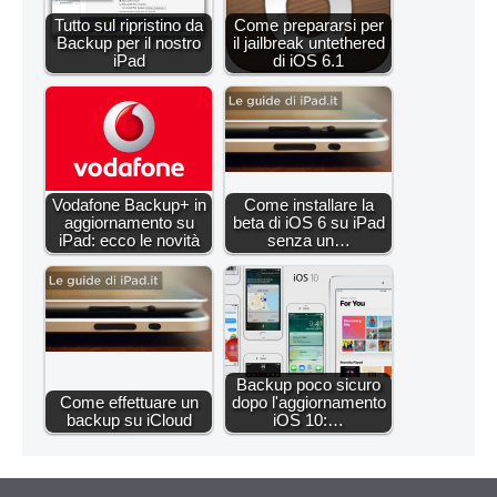
Tutto sul ripristino da
Come prepararsi per
Backup per il nostro
il jailbreak untethered
iPad
di iOS 6.1
Vodafone Backup+ in
Come installare la
aggiornamento su
beta di iOS 6 su iPad
iPad: ecco le novità
senza un…
Backup poco sicuro
Come effettuare un
dopo l'aggiornamento
backup su iCloud
iOS 10:…