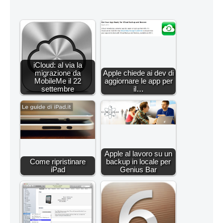
iCloud: al via la
migrazione da
Apple chiede ai dev di
MobileMe il 22
aggiornare le app per
settembre
il…
Apple al lavoro su un
Come ripristinare
backup in locale per
iPad
Genius Bar