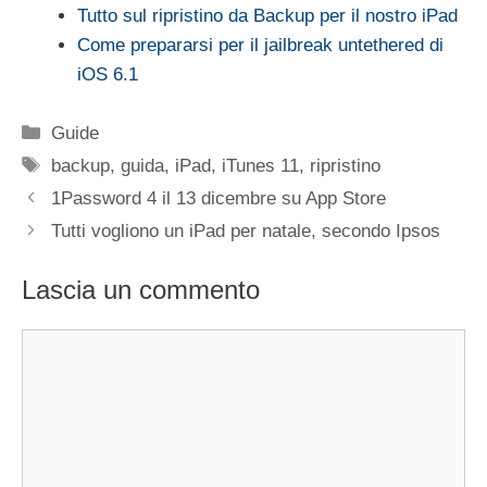
Tutto sul ripristino da Backup per il nostro iPad
Come prepararsi per il jailbreak untethered di
iOS 6.1
Categorie
Guide
Tag
backup
,
guida
,
iPad
,
iTunes 11
,
ripristino
1Password 4 il 13 dicembre su App Store
Tutti vogliono un iPad per natale, secondo Ipsos
Lascia un commento
Commento