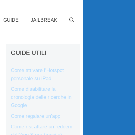
GUIDE
JAILBREAK
GUIDE UTILI
Come attivare l’Hotspot
personale su iPad
Come disabilitare la
cronologia delle ricerche in
Google
Come regalare un’app
Come riscattare un redeem
dall’App Store (mobile)