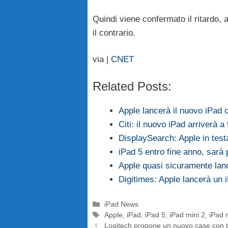
Quindi viene confermato il ritardo,
il contrario.
via |
CNET
Related Posts:
Apple lancerà il nuovo iPad
Citi: il nuovo iPad arriverà a
DisplaySearch: Apple in test
iPad 5 entro fine anno, sarà p
Apple quasi sicuramente lan
Digitimes: Apple lancerà un i
Categorie
iPad News
Tag
Apple
,
iPad
,
iPad 5
,
iPad mini 2
,
iPad 
Logitech propone un nuovo case con ta