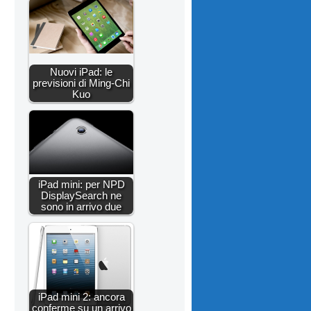
Nuovi iPad: le
previsioni di Ming-Chi
Kuo
iPad mini: per NPD
DisplaySearch ne
sono in arrivo due
iPad mini 2: ancora
conferme su un arrivo