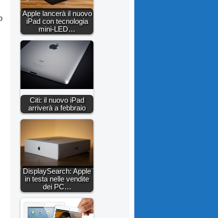
Apple lancerà il nuovo
o
iPad con tecnologia
mini-LED…
Citi: il nuovo iPad
arriverà a febbraio
DisplaySearch: Apple
in testa nelle vendite
dei PC…