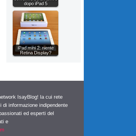
dopo iPad 5
iPad mini 2: niente
Retina Display?
network IsayBlog! la cui rete
ci di informazione indipendente
passionati ed esperti del
ti e
om