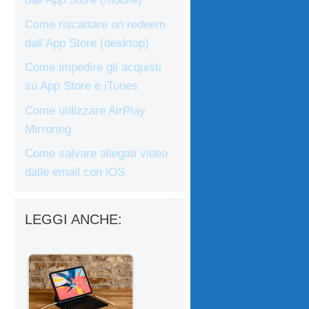
Come riscattare un redeem
dall’App Store (desktop)
Come impedire gli acquisti
su App Store e iTunes
Come utilizzare AirPlay
Mirroring
Come salvare allegati video
dalle email con iOS
LEGGI ANCHE: