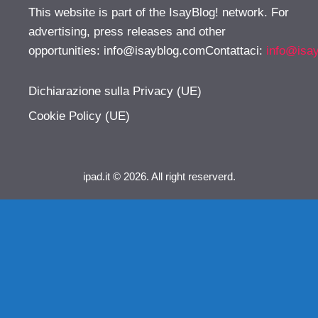
This website is part of the IsayBlog! network. For
advertising, press releases and other
opportunities:
info@isayblog.comContattaci
:
info@isa
Dichiarazione sulla Privacy (UE)
Cookie Policy (UE)
ipad.it © 2026. All right reserverd.