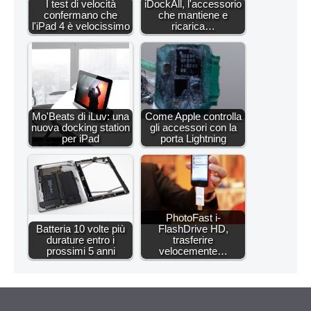
I test di velocità
iDockAll, l'accessorio
confermano che
che mantiene e
l'iPad 4 è velocissimo
ricarica…
Mo'Beats di iLuv: una
Come Apple controlla
nuova docking station
gli accessori con la
per iPad
porta Lightning
PhotoFast i-
Batteria 10 volte più
FlashDrive HD,
durature entro i
trasferire
prossimi 5 anni
velocemente…