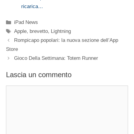
ricarica…
Categorie
iPad News
Tag
Apple
,
brevetto
,
Lightning
Rompicapo popolari: la nuova sezione dell’App
Store
Gioco Della Settimana: Totem Runner
Lascia un commento
Commento