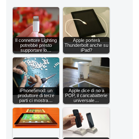
Il connettore Lighting
Apple porterà
potrebbe presto
Thunderbolt anche su
supportare lo…
iPad?
iPhone5mod: un
Apple dice di no a
produttore di terze
POP, il caricabatterie
parti ci mostra…
universale…