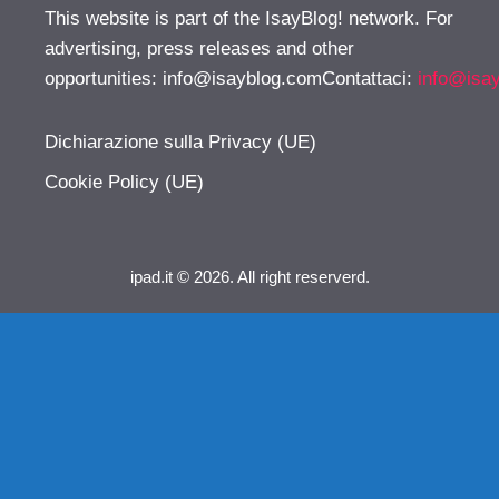
This website is part of the IsayBlog! network. For
advertising, press releases and other
opportunities:
info@isayblog.comContattaci
:
info@isa
Dichiarazione sulla Privacy (UE)
Cookie Policy (UE)
ipad.it © 2026. All right reserverd.