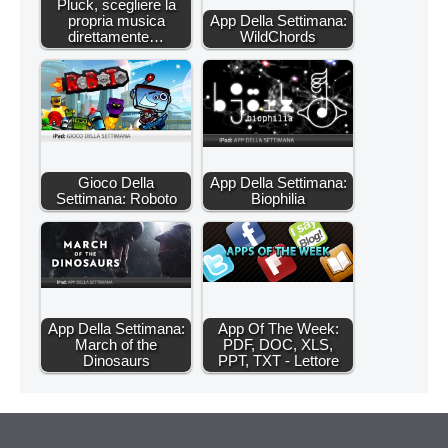
Pluck, scegliere la
propria musica
App Della Settimana:
direttamente…
WildChords
Gioco Della
App Della Settimana:
Settimana: Roboto
Biophilia
App Della Settimana:
App Of The Week:
March of the
PDF, DOC, XLS,
Dinosaurs
PPT, TXT - Lettore