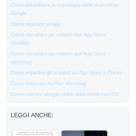
Come disabilitare la cronologia delle ricerche in
Google
Come regalare un’app
Come riscattare un redeem dall’App Store
(mobile)
Come riscattare un redeem dall’App Store
(desktop)
Come impedire gli acquisti su App Store e iTunes
Come utilizzare AirPlay Mirroring
Come salvare allegati video dalle email con iOS
LEGGI ANCHE: