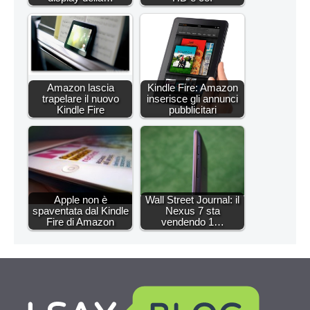
Amazon lascia
Kindle Fire: Amazon
trapelare il nuovo
inserisce gli annunci
Kindle Fire
pubblicitari
Apple non è
Wall Street Journal: il
spaventata dal Kindle
Nexus 7 sta
Fire di Amazon
vendendo 1…