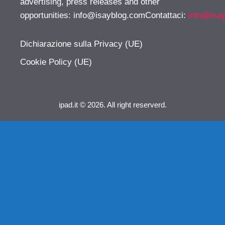
advertising, press releases and other
opportunities:
info@isayblog.comContattaci
:
info@isa
Dichiarazione sulla Privacy (UE)
Cookie Policy (UE)
ipad.it © 2026. All right reserverd.