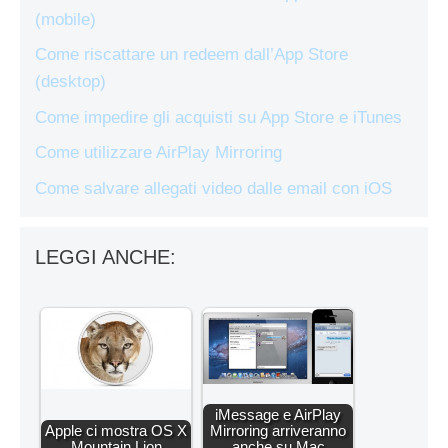
(mobile)
Come riscattare un redeem dall’App Store
(desktop)
Come impedire gli acquisti su App Store e iTunes
Come utilizzare AirPlay Mirroring
Come salvare allegati video dalle email con iOS
LEGGI ANCHE:
iMessage e AirPlay
Apple ci mostra OS X
Mirroring arriveranno
Mountain Lion
anche su Mac