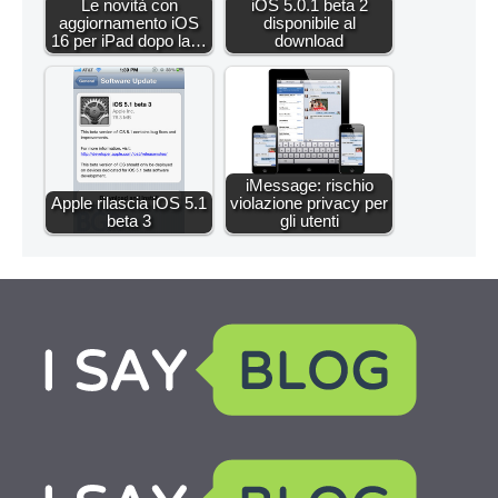
Le novità con
iOS 5.0.1 beta 2
aggiornamento iOS
disponibile al
16 per iPad dopo la…
download
iMessage: rischio
Apple rilascia iOS 5.1
violazione privacy per
beta 3
gli utenti