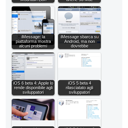
iMessage: la
iMessage sbarca su
piattaforma mostra
Android, ma non
alcuni problemi
dovrebbe
iOS 6 beta 4: Apple lo
iOS 5 beta 4
rende disponibile agli
rilasciatato agli
sviluppatori
sviluppatori