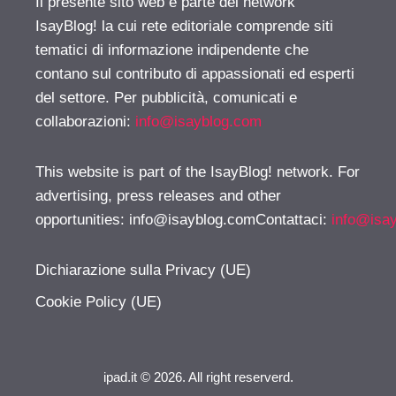
Il presente sito web è parte del network
IsayBlog! la cui rete editoriale comprende siti
tematici di informazione indipendente che
contano sul contributo di appassionati ed esperti
del settore. Per pubblicità, comunicati e
collaborazioni:
info@isayblog.com
This website is part of the IsayBlog! network. For
advertising, press releases and other
opportunities:
info@isayblog.comContattaci
:
info@isa
Dichiarazione sulla Privacy (UE)
Cookie Policy (UE)
ipad.it © 2026. All right reserverd.