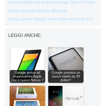
Come impedire gli acquisti su App Store e iTunes
Come utilizzare AirPlay Mirroring
Come salvare allegati video dalle email con iOS
LEGGI ANCHE:
Google prova ad
Google prepara un
impensierire Apple
nuovo tablet da 99
con il nuovo Nexus 7
dollari?