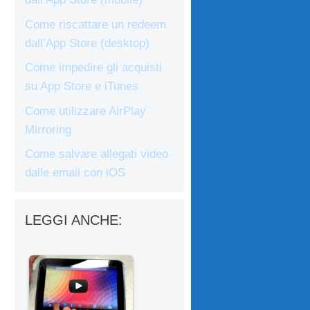
Come riscattare un redeem
dall’App Store (desktop)
Come impedire gli acquisti
su App Store e iTunes
Come utilizzare AirPlay
Mirroring
Come salvare allegati video
dalle email con iOS
LEGGI ANCHE: