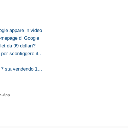
ogle appare in video
homepage di Google
et da 99 dollari?
a per sconfiggere il…
us 7 sta vendendo 1…
In-App