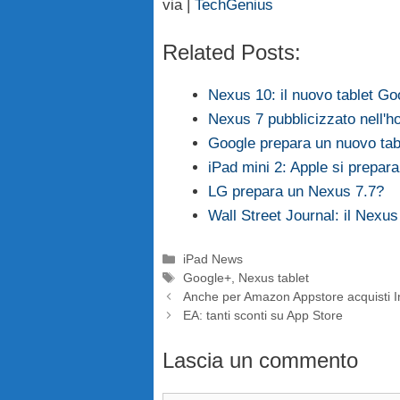
via |
TechGenius
Related Posts:
Nexus 10: il nuovo tablet Go
Nexus 7 pubblicizzato nell'
Google prepara un nuovo tabl
iPad mini 2: Apple si prepar
LG prepara un Nexus 7.7?
Wall Street Journal: il Nex
Categorie
iPad News
Tag
Google+
,
Nexus tablet
Anche per Amazon Appstore acquisti 
EA: tanti sconti su App Store
Lascia un commento