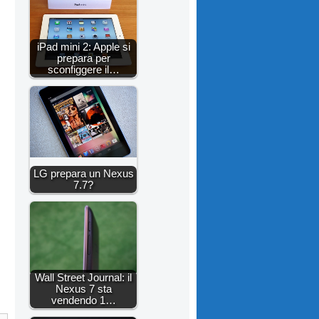
iPad mini 2: Apple si
prepara per
sconfiggere il…
LG prepara un Nexus
7.7?
Wall Street Journal: il
Nexus 7 sta
vendendo 1…