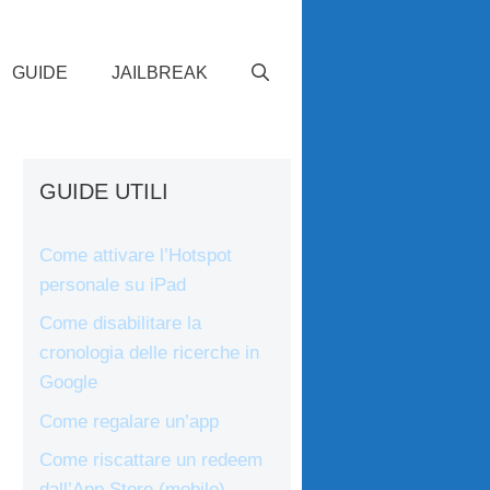
GUIDE
JAILBREAK
GUIDE UTILI
Come attivare l’Hotspot
personale su iPad
Come disabilitare la
cronologia delle ricerche in
Google
Come regalare un’app
Come riscattare un redeem
dall’App Store (mobile)