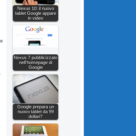
Nexus 10: il nuovo
tablet Google appare
in video
ow
Nexus 7 pubblicizzato
nell'homepage di
Google
a
Google prepara un
nuovo tablet da 99
dollari?