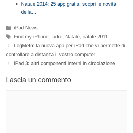
Natale 2014: 25 app gratis, scopri le novità
della…
Categorie
iPad News
Tag
Find my iPhone
,
ladro
,
Natale
,
natale 2011
LogMeIn: la nuova app per iPad che vi permette di
controllare a distanza il vostro computer
iPad 3: altri componenti interni in circolazione
Lascia un commento
Commento