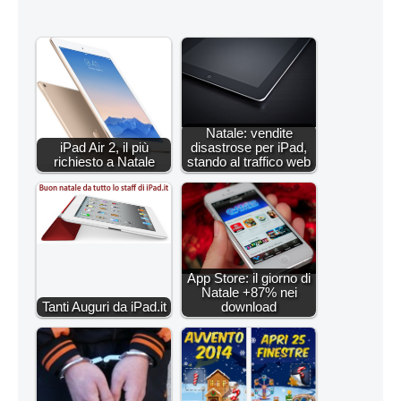
Natale: vendite
iPad Air 2, il più
disastrose per iPad,
richiesto a Natale
stando al traffico web
App Store: il giorno di
Natale +87% nei
Tanti Auguri da iPad.it
download