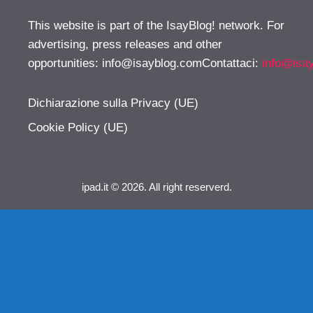
This website is part of the IsayBlog! network. For
advertising, press releases and other
opportunities:
info@isayblog.comContattaci
:
info@isa
Dichiarazione sulla Privacy (UE)
Cookie Policy (UE)
ipad.it © 2026. All right reserverd.