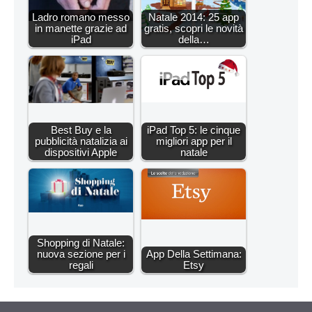
Ladro romano messo
Natale 2014: 25 app
in manette grazie ad
gratis, scopri le novità
iPad
della…
Best Buy e la
iPad Top 5: le cinque
pubblicità natalizia ai
migliori app per il
dispositivi Apple
natale
Shopping di Natale:
nuova sezione per i
App Della Settimana:
regali
Etsy