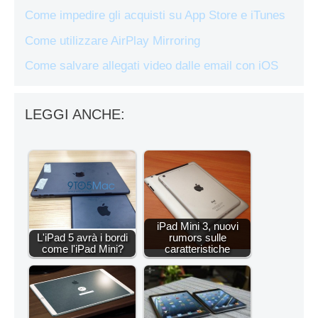
Come impedire gli acquisti su App Store e iTunes
Come utilizzare AirPlay Mirroring
Come salvare allegati video dalle email con iOS
LEGGI ANCHE:
iPad Mini 3, nuovi
L'iPad 5 avrà i bordi
rumors sulle
come l'iPad Mini?
caratteristiche