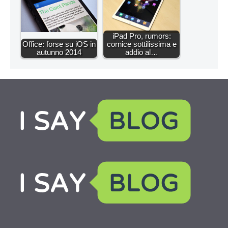
iPad Pro, rumors:
Office: forse su iOS in
cornice sottilissima e
autunno 2014
addio al…