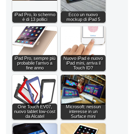
iPad Pro, lo schermo
Ecco un nuovo
è di 13 pollici
mockup di iPad 5
iPad Pro, sempre più
Nuovo iPad e nuovo
probabile l'arrivo a
iPad mini, arriva il
fine anno
Touch ID?
One Touch EV07,
Microsoft: nessun
nuovo tablet low-cost
interesse in un
da Alcatel
Surface mini