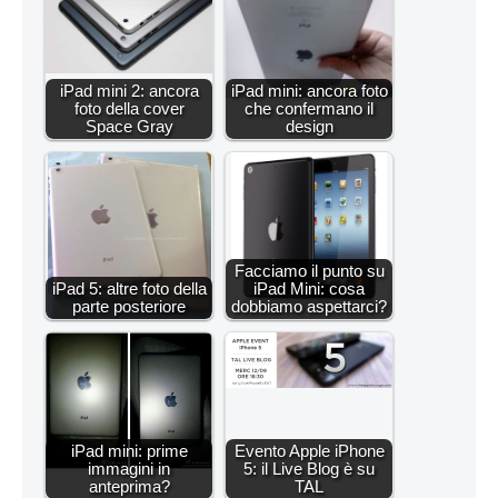
iPad mini 2: ancora
iPad mini: ancora foto
foto della cover
che confermano il
Space Gray
design
Facciamo il punto su
iPad 5: altre foto della
iPad Mini: cosa
parte posteriore
dobbiamo aspettarci?
iPad mini: prime
Evento Apple iPhone
immagini in
5: il Live Blog è su
anteprima?
TAL