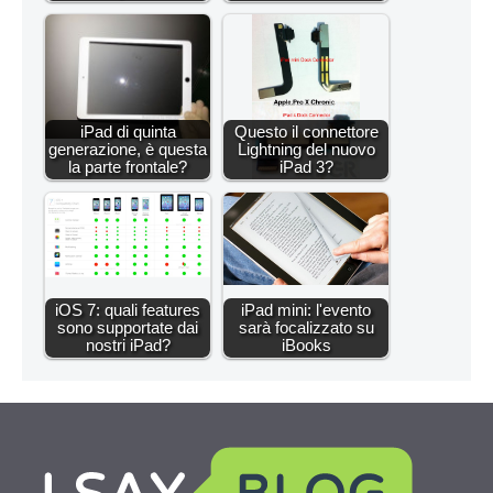
iPad di quinta
Questo il connettore
generazione, è questa
Lightning del nuovo
la parte frontale?
iPad 3?
iOS 7: quali features
iPad mini: l'evento
sono supportate dai
sarà focalizzato su
nostri iPad?
iBooks