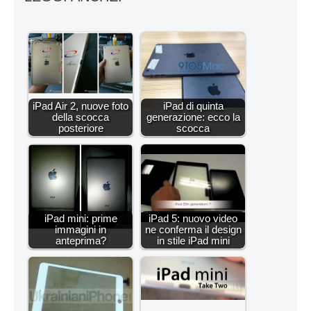
iPad Air 2, nuove foto
iPad di quinta
della scocca
generazione: ecco la
posteriore
scocca
iPad mini: prime
iPad 5: nuovo video
immagini in
ne conferma il design
anteprima?
in stile iPad mini