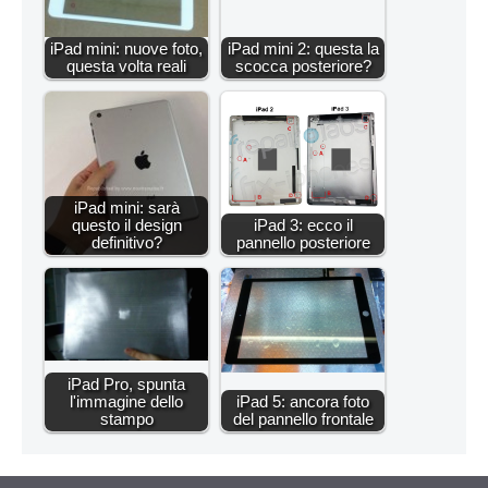
iPad mini: nuove foto,
iPad mini 2: questa la
questa volta reali
scocca posteriore?
iPad mini: sarà
questo il design
iPad 3: ecco il
definitivo?
pannello posteriore
iPad Pro, spunta
l'immagine dello
iPad 5: ancora foto
stampo
del pannello frontale