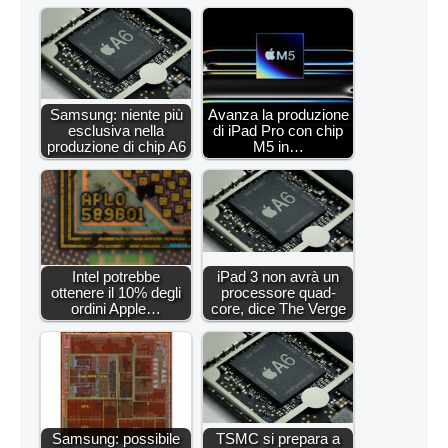
Samsung: niente più
Avanza la produzione
esclusiva nella
di iPad Pro con chip
produzione di chip A6
M5 in…
Intel potrebbe
iPad 3 non avrà un
ottenere il 10% degli
processore quad-
ordini Apple…
core, dice The Verge
Samsung: possibile
TSMC si prepara a