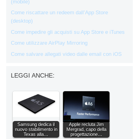
(mobile)
Come riscattare un redeem dall’App Store
(desktop)
Come impedire gli acquisti su App Store e iTunes
Come utilizzare AirPlay Mirroring
Come salvare allegati video dalle email con iOS
LEGGI ANCHE:
Samsung dedica il
Apple recluta Jim
nuovo stabilimento in
Mergrad, capo della
Texas alla…
progettazione…