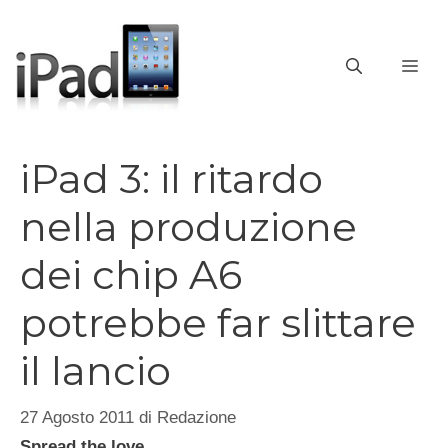
Vai
al
contenuto
ME
iPad 3: il ritardo
nella produzione
dei chip A6
potrebbe far slittare
il lancio
27 Agosto 2011
di
Redazione
Spread the love